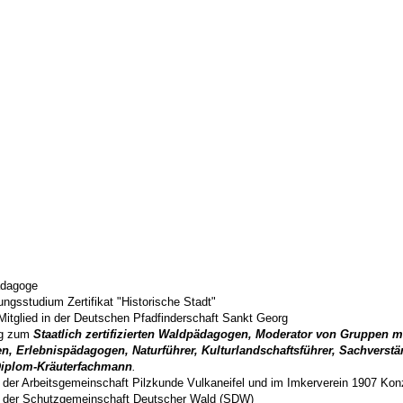
ädagoge
ungsstudium Zertifikat "Historische Stadt"
Mitglied in der Deutschen Pfadfinderschaft Sankt Georg
ng zum
Staatlich zertifizierten Waldpädagogen,
Moderator von Gruppen mi
, Erlebnispädagogen, Naturführer, Kulturlandschaftsführer, Sachverst
Diplom-Kräuterfachmann
.
n der Arbeitsgemeinschaft Pilzkunde Vulkaneifel und im Imkerverein 1907 Kon
in der Schutzgemeinschaft Deutscher Wald (SDW)