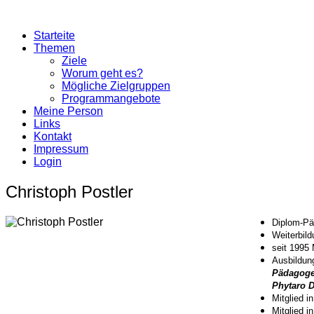
Starteite
Themen
Ziele
Worum geht es?
Mögliche Zielgruppen
Programmangebote
Meine Person
Links
Kontakt
Impressum
Login
Christoph Postler
Diplom-P
Weiterbild
seit 1995 
Ausbildu
Pädagogen
Phytaro 
Mitglied i
Mitglied 